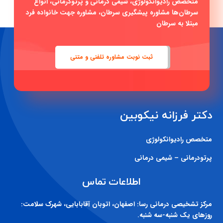
ثبت نوبت مشاوره تلفنی و متنی
دکتر فرزانه نیکوبین
متخصص رادیوانکولوژی
پرتودرمانی – شیمی درمانی
اطلاعات تماس
مرکز تشخیصی درمانی رسا:
اصفهان، اتوبان آقابابایی، شهرک سلامت:
روزهای یک شنبه-سه شنبه.
شماره تماس:
03135548061
بیمارستان میلاد:
اصفهان ، شهرک ولی عصر: روزهای شنبه – دوشنبه