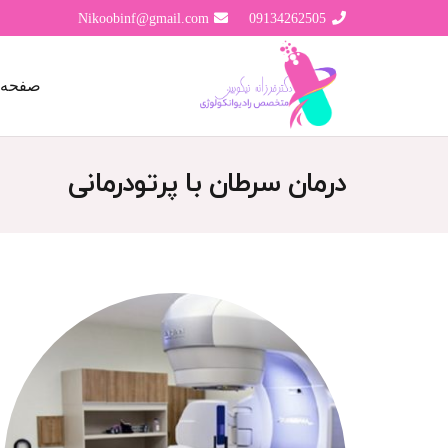
Nikoobinf@gmail.com
09134262505
صفحه 
درمان سرطان با پرتودرمانی