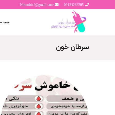
Nikoobinf@gmail.com
09134262505
صفحه 
سرطان خون