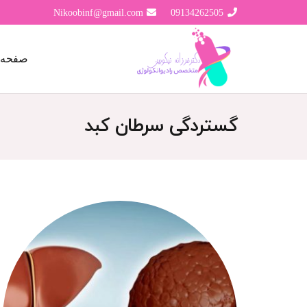
Nikoobinf@gmail.com
09134262505
صفحه 
گستردگی سرطان کبد