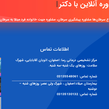
مشاور
|
ع سرطان‌ها مشاوره پیشگیری سرطان، مشاوره جهت خانواده فرد مبتلا به سرطان
اطلاعات تماس
مرکز تشخیصی درمانی رسا:
اصفهان، اتوبان آقابابایی، شهرک
سلامت: روزهای یک شنبه-سه شنبه.
شماره تماس:
03135548061
بیمارستان میلاد:
اصفهان ، شهرک ولی عصر: روزهای شنبه –
دوشنبه
شماره تماس:
03135130132