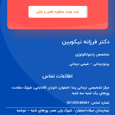
ثبت نوبت مشاوره تلفنی و متنی
دکتر فرزانه نیکوبین
متخصص رادیوانکولوژی
پرتودرمانی – شیمی درمانی
اطلاعات تماس
مرکز تشخیصی درمانی رسا:
اصفهان، اتوبان آقابابایی، شهرک سلامت:
روزهای یک شنبه-سه شنبه.
شماره تماس:
03135548061
بیمارستان میلاد:
اصفهان ، شهرک ولی عصر: روزهای شنبه – دوشنبه