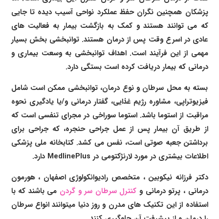
پزشکان همچنین نگران حفظ عملکرد نواحی آسیب دیده تا جایی
که می توانند هستند و کمک به بازگشت بیمار به فعالیت های
عادی در اسرع وقت پس از درمان هستند. توانبخشی بخش بسیار
مهمی از این فرآیند است. اهداف توانبخشی به وسعت بیماری و
درمانی که بیمار دریافت کرده است بستگی دارد.
بسته به محل سرطان و نوع درمان، توانبخشی ممکن است شامل
فیزیوتراپی، مشاوره رژیم غذایی، گفتار درمانی و/یا یادگیری نحوه
مراقبت از استوما باشد. استوما سوراخی در مجرای تنفسی است که
از طریق آن بیمار پس از عمل جراحی حنجره، که جراحی برای
برداشتن جعبه صوتی است، نفس می کشد. کتابخانه ملی پزشکی
اطلاعات بیشتری در مورد لارنژکتومی در MedlinePlus دارد.
دکتر فرزانه نیکوبین
،
متخصص رادیوانکولوژی اصفهان
، هورمون
درمانی ،
پرتو درمانی و
کنترل سرطان سر و گردن
می باشند که با
استفاده از این تکنیک های مدرن و روز دنیا میتوانند انواع سرطان
را درمان و از پیشرفت آن جلوگیری کنند.