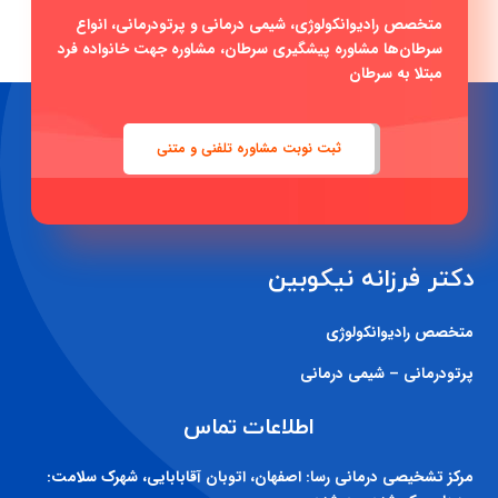
ثبت نوبت مشاوره تلفنی و متنی
دکتر فرزانه نیکوبین
متخصص رادیوانکولوژی
پرتودرمانی – شیمی درمانی
اطلاعات تماس
مرکز تشخیصی درمانی رسا:
اصفهان، اتوبان آقابابایی، شهرک سلامت:
روزهای یک شنبه-سه شنبه.
شماره تماس:
03135548061
بیمارستان میلاد:
اصفهان ، شهرک ولی عصر: روزهای شنبه – دوشنبه