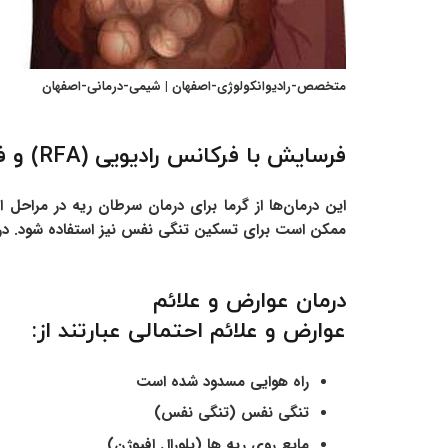
متخصص-رادیوانکولوژی-اصفهان | شیمی-درمانی-اصفهان
فرسایش با فرکانس رادیویی (RFA) و فرسایش مایکروویو (MWA)
این درمان‌ها از گرما برای درمان سرطان ریه در مراحل او
ممکن است برای تسکین تنگی نفس نیز استفاده شود. در مورد فرسایش با فرکانس رادیو
درمان عوارض و علائم
عوارض و علائم احتمالی عبارتند از:
راه هوایی مسدود شده است
تنگی نفس (تنگی نفس)
مایع روی ریه ها (پلورال افیوژن)