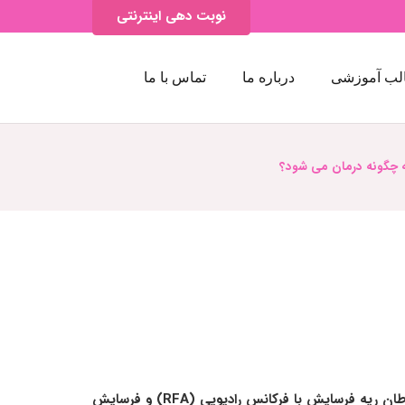
نوبت دهی اینترنتی
لب آموزشی
درباره ما
تماس با ما
 چگونه درمان می شود؟
جراحی درمان های دارویی سیستمیک شیمی درمانی درمان های هدفمند ایمونوتراپی رادیوتراپی رادیوتراپی استریوتاکتیک برای سرطان ریه فرسایش با فرکانس رادیویی (RFA) و فرسایش