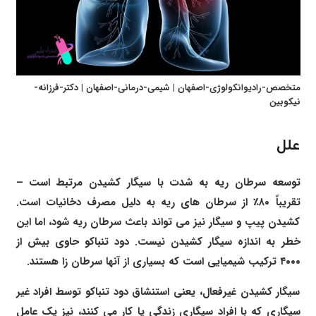
متخصص-رادیوانکولوژی-اصفهان | شیمی-درمانی-اصفهان | دکتر-فرزانه-
نیکوبین
علل
توسعه سرطان ریه به شدت با سیگار کشیدن مرتبط است –
تقریباً ۸۰٪ از سرطان های ریه به دلیل مصرف دخانیات است.
کشیدن پیپ و سیگار نیز می تواند باعث سرطان ریه شود، اما این
خطر به اندازه سیگار کشیدن نیست. دود تنباکو حاوی بیش از
۴۰۰۰ ترکیب شیمیایی است که بسیاری از آنها سرطان زا هستند.
سیگار کشیدن غیرفعال، یعنی استنشاق دود تنباکو توسط افراد غیر
سیگاری که با افراد سیگاری زندگی یا کار می کنند، نیز یک عامل