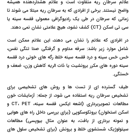
علائم سرطان ریه متفاوت است و علائم هشداردهنده همیشه
واضح نیستند. برخی از افرادی که به سرطان ریه مبتلا می شوند تا
زمانی که سرطان در طی یک رادیوگرافی معمولی قفسه سینه یا
سی تی اسکن (CT) کشف نشود، هیچ علامتی نشان نمی دهند.
در افرادی که علائم را نشان می دهند، این علائم ممکن است
شامل موارد زیر باشد: سرفه مداوم و گرفتگی صدا تنگی نفس،
خس خس سینه و درد قفسه سینه خلط رگه های خونی درد قفسه
سینه دوره های مکرر برونشیت یا ذات الریه کاهش وزن، ضعف و
خستگی.
طیف گسترده ای از تست ها و روش های تشخیصی برای
تشخیص سرطان ریه استفاده می شود، از جمله: آزمایشات خون
مطالعات تصویربرداری (اشعه ایکس قفسه سینه، CT، PET و
اسکن استخوان) برونکوسکوپی (برای بررسی داخل راه های هوایی
و نمونه برداری از بافت، به عنوان مثال بیوپسی) مطالعات
سیتولوژیک شستشوی خلط و برونش (برای تشخیص سلول های