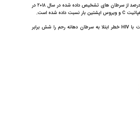
هستند. این یک مسئله خاص در کشورهای با درآمد کم و متوسط است. تقریباً ۱۳ درصد از سرطان های تشخیص داده شده در سال ۲۰۱۸ در
ویروس های هپاتیت B و C و برخی از انواع HPV به ترتیب خطر ابتلا به سرطان کبد و دهانه رحم را افزایش می دهند. عفونت با HIV خطر ابتلا به سرطان دهانه رحم را شش برابر