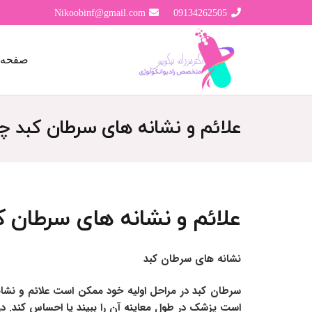
Nikoobinf@gmail.com
09134262505
صفحه 
علائم و نشانه های سرطان کبد
علائم و نشانه های سرطان
نشانه های سرطان کبد
سرطان کبد در مراحل اولیه خود ممکن است علائم و نشانه
است پزشک در طول معاینه آن را ببیند یا احساس کند. د