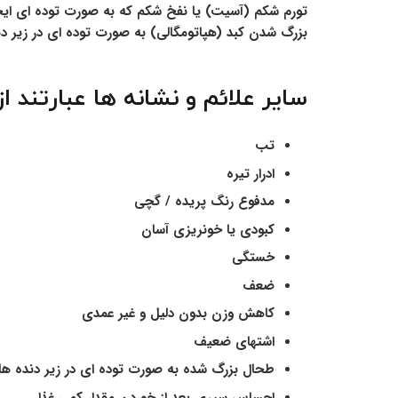
تورم شکم (آسیت) یا نفخ شکم که به صورت توده ای ای
بزرگ شدن کبد (هپاتومگالی) به صورت توده ای در زیر
سایر علائم و نشانه ها عبارتند از
تب
ادرار تیره
مدفوع رنگ پریده / گچی
کبودی یا خونریزی آسان
خستگی
ضعف
کاهش وزن بدون دلیل و غیر عمدی
اشتهای ضعیف
طحال بزرگ شده به صورت توده ای در زیر دنده
احساس سیری بعد از خوردن مقدار کمی غذا